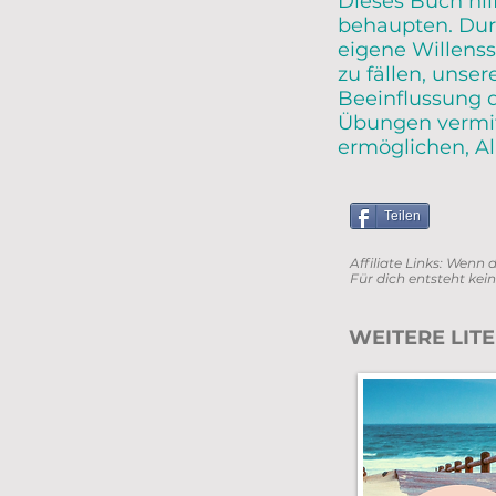
Dieses Buch hil
behaupten. Dur
eigene Willenss
zu fällen, unse
Beeinflussung d
Übungen vermitt
ermöglichen, Al
Teilen
Affiliate Links: Wenn 
Für dich entsteht kein
WEITERE LI