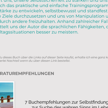
ft uns, unsere Selbstsicherheit zu stärken und uns
ch das praktische und einfache Trainingsprogram
tärke zu entwickeln, selbstbewusst und standfes
re Ziele durchzusetzen und uns von Manipulation 
urch andere freizuhalten. Anhand zahlreicher Fal
elt uns der Autor die sprachlichen Fähigkeiten, d
ltagssituationen besser zu meistern.
du dieses Buch über die Links auf dieser Seite kaufst, erhalte ich eine ganz k
erlei Nachteil wenn du über diesen Link bestellst.
TERATUREMPFEHLUNGEN
7 Buchempfehlungen zur Selbstfindun
zur Suche des wahren Sinns im Leb