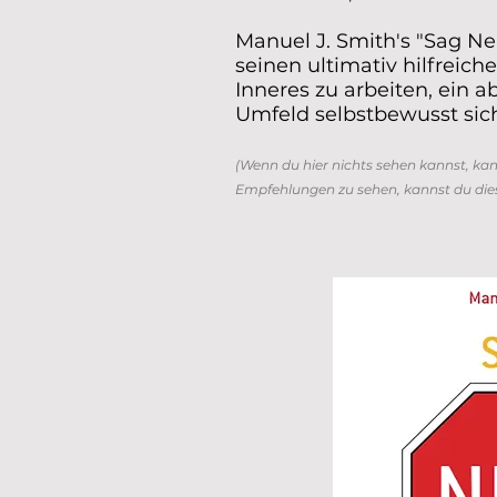
Manuel J. Smith's "Sag Ne
seinen ultimativ hilfreich
Inneres zu arbeiten, ein a
Umfeld selbstbewusst sich
(W
enn du hier nichts sehen kannst, ka
Empfehlungen zu sehen, kannst du die