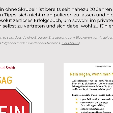
in ohne Skrupel" ist bereits seit nahezu 20 Jahre
en Tipps, sich nicht manipulieren zu lassen und n
bsolut zeitloses Erfolgsbuch, um sowohl im privat
 selbst zu vertreten und sich dabei wohl zu fühle
nn es sein, dass du eine Browser-Erweiterung zum Blockieren von Anzeigen 
s folgendermaßen wieder deaktivieren >
hier klicken
)