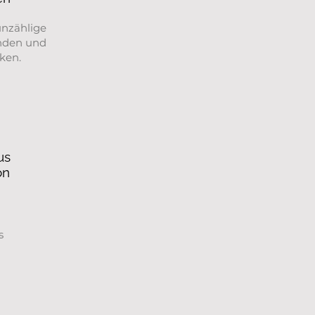
unzählige
inden und
ken.
us
on
s