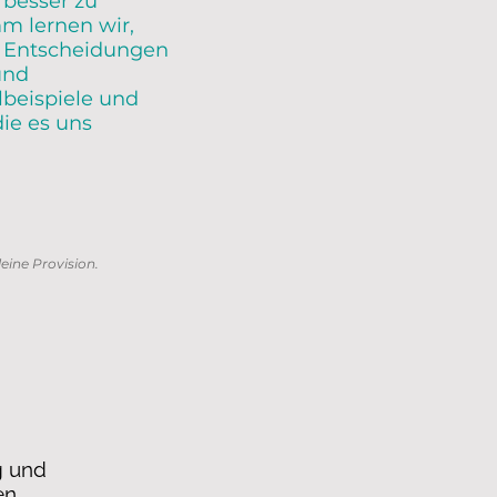
 besser zu
m lernen wir,
t Entscheidungen
und
lbeispiele und
ie es uns
leine Provision.
g und
en